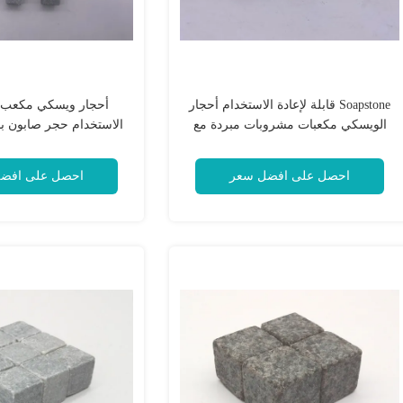
Soapstone قابلة لإعادة الاستخدام أحجار
أحجار ويسكي مكعب قا
الويسكي مكعبات مشروبات مبردة مع
الاستخدام حجر صابون ب
FDA
احصل على افضل سعر
احصل على افض