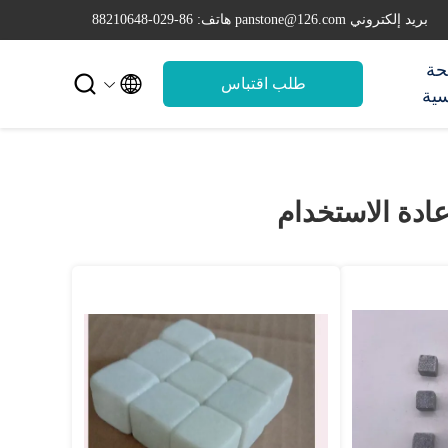
بريد إلكتروني panstone@126.com
هاتف: 86-029-88210648
حة


طلب اقتباس
سية
عادة الاستخدام