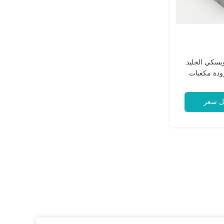
يسكي الجليد
ودة مكعبات
 مع ادارة
قير
ل سعر