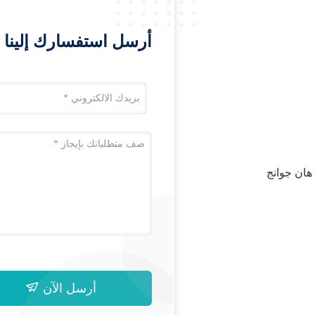
أرسل استفسارك إلينا 
6F ، JIA XIANG IN جنوب هان جوانج
أرسل الآن