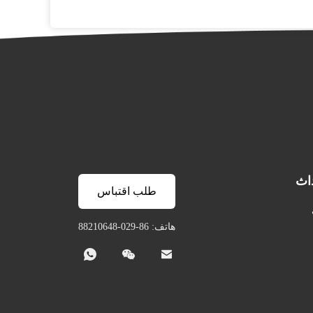
داث
طلب اقتباس
هاتف: 86-029-88210648


