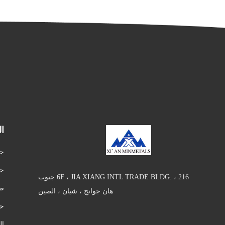
ا
حج
حج
6F ، JIA XIANG INTL TRADE BLDG. ، 216 جنوب
صي
هان جوانج ، شيان ، الصين
حج
ال