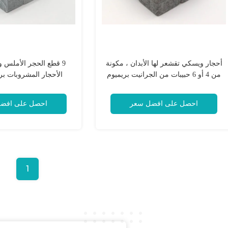
أحجار ويسكي تقشعر لها الأبدان ، مكونة
9 قطع الحجر الأملس و
من 4 أو 6 حبيبات من الجرانيت بريميوم
الأحجار المشروبات بر
التي ترتدي الصخور
ويسكي سكوتش الصخور
الاغذية والعقا
احصل على افضل سعر
احصل على افض
1