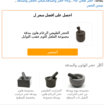
حجر طحن عاء
وعاء حجر والمدقة,صحن الحجر والمدقة
بطاقة:
,
,
صحن الحجر
احصل على افضل سعر ل
الحجر الطبيعي الرخام هاون مدقة
مجموعة الفلفل الثوم عشب التوابل
مطحنة الصحافة الهريس
استمر
حجر الهاون والمدقة
أكثر
ة هاون
مجموعة مونة ومدقة
الجرانيت الطبيعي
مجموعة هاون
مجموعة
امية ، خلط
من حجر الجرانيت
حجر الرخام هاون
ومدقة حجر جرانيت
هاون جر
عشاب ، طحن
الثقيل ذات السطح
ومدقة مجموعة
مخصصة للمطبخ
الدرجة ا
 جرة طبية
المحفور
أدوات المطبخ
ومطحنة دو
الصحافة
حبوب ا