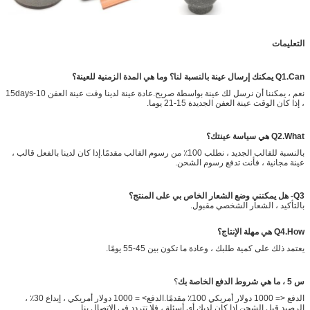
التعليمات
Q1.Can يمكنك إرسال عينة بالنسبة لنا؟ وما هي المدة الزمنية للعينة؟
نعم ، يمكننا أن نرسل لك عينة بواسطة صريح.عادة عينة لدينا وقت عينة العفن 10-15days
، إذا كان الوقت عينة العفن الجديدة 15-21 يوما.
Q2.What هي سياسة عينتك؟
بالنسبة للقالب الجديد ، نطلب 100٪ من رسوم القالب مقدمًا.إذا كان لدينا بالفعل قالب ،
عينة مجانية ، فأنت تدفع رسوم الشحن.
Q3- هل يمكنني وضع الشعار الخاص بي على المنتج؟
بالتأكيد ، الشعار الشخصي مقبول.
Q4.How هي مهلة الإنتاج؟
يعتمد ذلك على كمية طلبك ، وعادة ما تكون بين 45-55 يومًا.
س 5 ، ما هي شروط الدفع الخاصة بك
؟
الدفع <= 1000 دولار أمريكي 100٪ مقدمًا.الدفع> = 1000 دولار أمريكي ، إيداع 30٪ ،
الرصيد قبل الشحن.إذا كان لديك أي أسئلة ، فلا تتردد في الاتصال بنا.