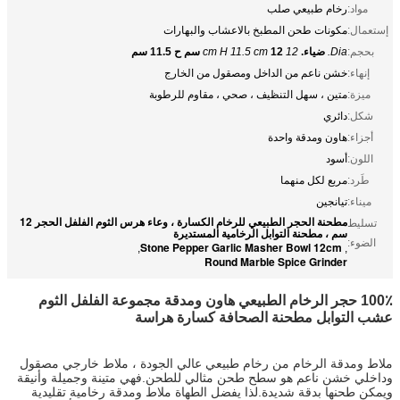
مواد:
رخام طبيعي صلب
إستعمال:
مكونات طحن المطبخ بالاعشاب والبهارات
بحجم:
Dia.
ضياء.
12 cm H 11.5 cm
12 سم ح 11.5 سم
إنهاء:
خشن ناعم من الداخل ومصقول من الخارج
ميزة:
متين ، سهل التنظيف ، صحي ، مقاوم للرطوبة
شكل:
دائري
أجزاء:
هاون ومدقة واحدة
اللون:
أسود
طَرد:
مربع لكل منهما
ميناء:
تيانجين
مطحنة الحجر الطبيعي للرخام الكسارة ، وعاء هرس الثوم الفلفل الحجر 12
تسليط
سم ، مطحنة التوابل الرخامية المستديرة
الضوء:
Stone Pepper Garlic Masher Bowl 12cm
,
,
Round Marble Spice Grinder
100٪ حجر الرخام الطبيعي هاون ومدقة مجموعة الفلفل الثوم
عشب التوابل مطحنة الصحافة كسارة هراسة
ملاط ومدقة الرخام من رخام طبيعي عالي الجودة ، ملاط ​​خارجي مصقول
وداخلي خشن ناعم هو سطح طحن مثالي للطحن.فهي متينة وجميلة وأنيقة
ويمكن طحنها بدقة شديدة.لذا يفضل الطهاة ملاط ​​ومدقة رخامية تقليدية