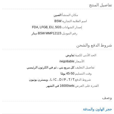
تفاصيل المنتج
مكان المنشأ:
الصين
اسم العلامة التجارية:
BSW
إصدار الشهادات:
FDA, LFGB, EU, SGS
رقم الموديل:
BSW MMP12115 دينار
شروط الدفع والشحن
الحد الأدنى لكمية:
تفاوض
الأسعار:
negotiable
تفاصيل التغليف:
كل مربع بني ، ثم في الكرتون الرئيسي
وقت التسليم:
45-50 يومًا
شروط الدفع:
L / C ، D / P ، T / T ، ويسترن يونيون
القدرة على العرض:
16000sets في الشهر
وصف
حجر الهاون والمدقة