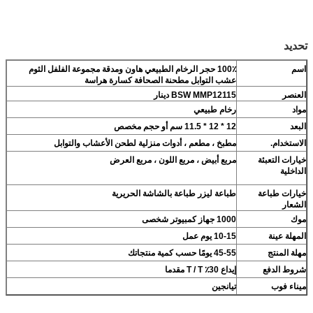
تحديد
اسم
100٪ حجر الرخام الطبيعي هاون ومدقة مجموعة الفلفل الثوم
عشب التوابل مطحنة الصحافة كسارة هراسة
العنصر
BSW MMP12115 دينار
مواد
رخام طبيعي
البعد
12 * 12 * 11.5 سم أو حجم مخصص
الاستخدام.
مطبخ ، مطعم ، أدوات منزلية لطحن الأعشاب والتوابل
خيارات التعبئة
مربع أبيض ، مربع اللون ، مربع العرض
الداخلية
خيارات طباعة
طباعة ليزر طباعة بالشاشة الحريرية
الشعار
موك
1000 جهاز كمبيوتر شخصى
المهلة عينة
10-15 يوم عمل
مهلة المنتج
45-55 يومًا حسب كمية منتجاتك
شروط الدفع
إيداع 30٪ T / T مقدما
ميناء فوب
تيانجين