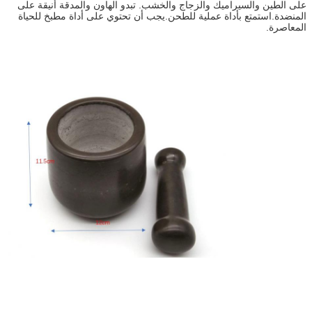
على الطين والسيراميك والزجاج والخشب. تبدو الهاون والمدقة أنيقة على
المنضدة.استمتع بأداة عملية للطحن.يجب أن تحتوي على أداة مطبخ للحياة
المعاصرة.