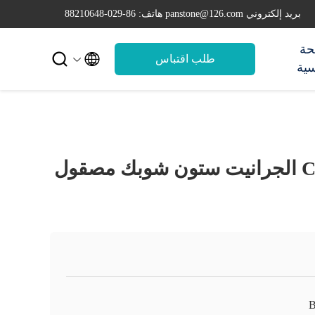
بريد إلكتروني panstone@126.com
هاتف: 86-029-88210648
حة


طلب اقتباس
سية
Cutomized Logo الجرانيت ستون شوبك مصقول