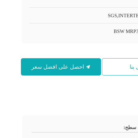
SGS,INTERT
BSW MRP3
بنا
احصل على افضل سعر
سطح: