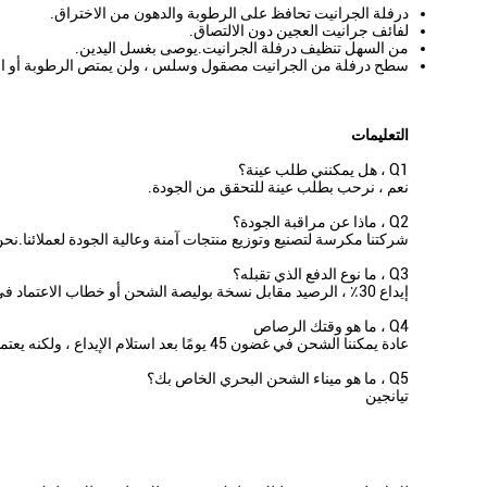
درفلة الجرانيت تحافظ على الرطوبة والدهون من الاختراق.
لفائف جرانيت العجين دون الالتصاق.
من السهل تنظيف درفلة الجرانيت.يوصى بغسل اليدين.
سطح درفلة من الجرانيت مصقول وسلس ، ولن يمتص الرطوبة أو الر
التعليمات
Q1 ، هل يمكنني طلب عينة؟
نعم ، نرحب بطلب عينة للتحقق من الجودة.
Q2 ، ماذا عن مراقبة الجودة؟
شركتنا مكرسة لتصنيع وتوزيع منتجات آمنة وعالية الجودة لعملائنا.نح
Q3 ، ما نوع الدفع الذي تقبله؟
إيداع 30٪ ، الرصيد مقابل نسخة بوليصة الشحن أو خطاب الاعتماد في الأفق.
Q4 ، ما هو وقتك الرصاص
عادة يمكننا الشحن في غضون 45 يومًا بعد استلام الإيداع ، ولكنه يعتمد أيضًا على جدول الإنتاج وكمية الطلب.
Q5 ، ما هو ميناء الشحن البحري الخاص بك؟
تيانجين