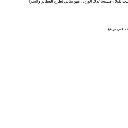
قيلًا ، فسيساعدك الوزن ، فهو مثالي لطرح الفطائر والبيتزا
ف حتى ترتفع.