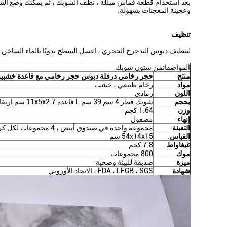
بعد استخدام قطعة قماش مبللة ، نظف الشوبك ، ثم يمكنك وضع الشوبك
وعجينة المعجنات بسهولة.
تنظيف
لتنظيف دبوس التدحرج الحجري ، اغسل السطح يدويًا بالماء الساخن
المواصفاتمن ستون شوبك
منتج
حجر رخامي درفلة دبوس حجر رخامي مع قاعدة خشبية
مواد
رخام طبيعي ، خشب
اللون
رمادي
بحجم
شوبك قطر 4 سم 39 سم L قاعدة 11x5x2.7 سم ارتفاع
وزن
1.64 كجم
إنهاء
مصقول
التعبئة
مجموعة واحدة في صندوق أبيض ، 4 مجموعات لكل كرتون رئيسي
القياس
.
54x14x15 سم
غيغاواط
7.8 كجم
موك
800 مجموعات
ميزة
صديقة للبيئة وصحية
شهادة
FDA ، LFGB ، SGS ، الاتحاد الأوروبي