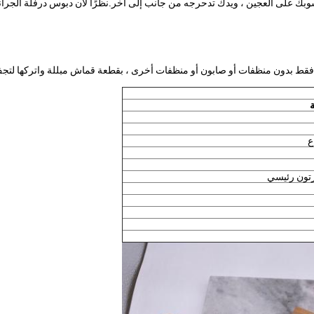
 على العجين ، ويدك تدحرجه من جانب إلى آخر.نظرًا لأن دبوس درفلة الجرانيت ث
 فقط بدون منظفات أو صابون أو منظفات أخرى ، بقطعة قماش مبللة واتركها لتج